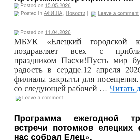
Posted on
15.05.2026
Posted in
АФИША
,
Новости
|
Leave a comment
Posted on
11.04.2026
МБУК «Елецкий городской кр
поздравляет всех с прибл
праздником Пасхи!Пусть мир б
радость в сердце.12 апреля 202
филиалы закрыты для посещения.
со следующей рабочей …
Читать 
Leave a comment
Программа ежегодной тр
встречи потомков елецких
нас собрал Елец».