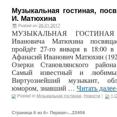
Музыкальная гостиная, пос
И. Матюхина
Posted on
26.01.2017
МУЗЫКАЛЬНАЯ ГОСТИНАЯ "
Ивановича Матюхина посвяща
пройдёт 27-го января в 18:00 в
Афанасий Иванович Матюхин (192
Озерки Становлянского район
Самый известный и любимый
Виртуознейший музыкант, об
юмором, знавший …
Читать дале
Posted in
Музыкальная гостиная
,
Новости
|
1 
Страница 6 из 6
« Первая
«
...
2
3
4
5
6