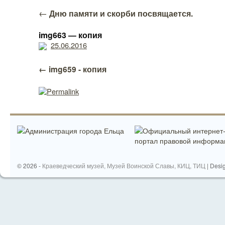
←
Дню памяти и скорби посвящается.
img663 — копия
25.06.2016
img659 - копия
Permalink
© 2026 -
Краеведческий музей, Музей Воинской Славы, КИЦ, ТИЦ
| Desi