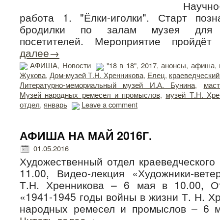
Научно-просвети
работа 1. "Ёлки-иголки". Старт позн
бродилки по залам музея для и
посетителей. Мероприятие пройд
далее→
АФИША
,
Новости
"18 в 18"
,
2017
,
анонсы
,
афиша
,
Жукова
,
Дом-музей Т.Н. Хренникова
,
Елец
,
краеведческий
Литературно-мемориальный музей И.А. Бунина
,
маст
Музей народных ремесел и промыслов
,
музей Т.Н. Хре
отдел
,
январь
Leave a comment
АФИША НА МАЙ 2016Г.
01.05.2016
Художественный отдел краеведческого 
11.00, Видео-лекция «Художники-вете
Т.Н. Хренникова – 6 мая в 10.00, О
«1941-1945 годы войны в жизни Т. Н. Х
народных ремесел и промыслов – 6 