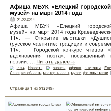
Афиша МБУК «Елецкий городской
музей» на март 2014 года
01.03.2014
Афиша МБУК «Елецкий городской
музей» на март 2014 года Краеведчески
11ч. — Открытие выставки «Душис
(русское чаепитие: традиции и современ
11ч. — Городской конкурс чтецов «
вдохновения поэта», посвященный
поэзии. …
Читать далее→
2014
,
Новости
анонсы
,
афиша
,
выставки
,
Еле
Липецкая область
,
мастер-классы
,
музеи
,
фотовыставки
Страница 1 из 5
1
2
3
4
5
»