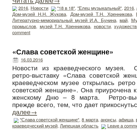
Читать далее→
2016
,
Новости
"18 в 18"
,
"Елец музыкальный"
,
2016
,
Дом-музей Н.Н. Жукова
,
Дом-музей Т.Н. Хренникова
,
Литературно-мемориальный музей И.А. Бунина
,
май
,
Му
промыслов
,
музей Т.Н. Хренникова
,
новости
,
художеств
comment
«Слава советской женщине»
16.03.2016
Новости из краеведческого музея. 
ретро-выставку «Слава советской жен
краеведческом музее открылась ретро
советской женщине». Она приурочена 
женскому Дню – 8 марта. Ретро-выс
прежде всего, тем, что дает прикоснуть
далее→
"Слава советской женщине"
,
8 марта
,
анонсы
,
афиша
,
краеведческий музей
,
Липецкая область
Leave a comm