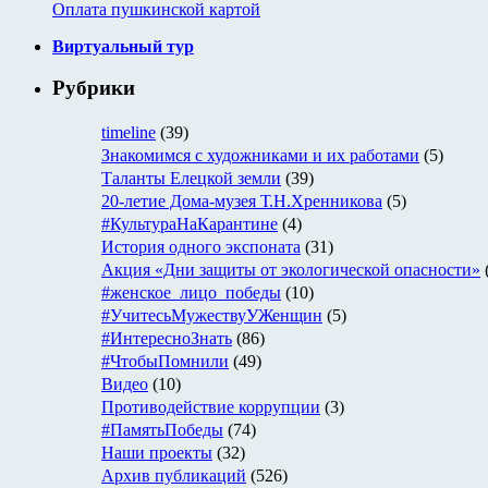
Оплата пушкинской картой
Виртуальный тур
Рубрики
timeline
(39)
Знакомимся с художниками и их работами
(5)
Таланты Елецкой земли
(39)
20-летие Дома-музея Т.Н.Хренникова
(5)
#КультураНаКарантине
(4)
История одного экспоната
(31)
Акция «Дни защиты от экологической опасности»
#женское_лицо_победы
(10)
#УчитесьМужествуУЖенщин
(5)
#ИнтересноЗнать
(86)
#ЧтобыПомнили
(49)
Видео
(10)
Противодействие коррупции
(3)
#ПамятьПобеды
(74)
Наши проекты
(32)
Архив публикаций
(526)