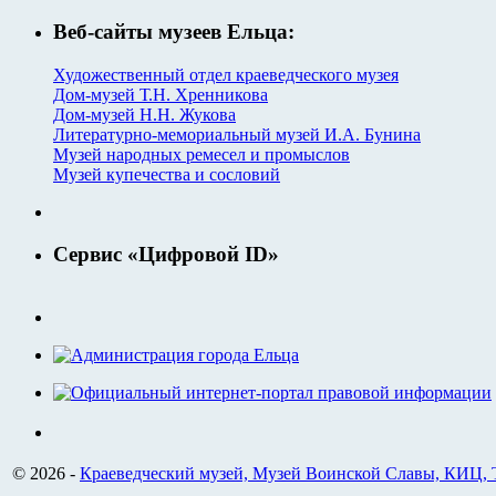
Веб-сайты музеев Ельца:
Художественный отдел краеведческого музея
Дом-музей Т.Н. Хренникова
Дом-музей Н.Н. Жукова
Литературно-мемориальный музей И.А. Бунина
Музей народных ремесел и промыслов
Музей купечества и сословий
Сервис «Цифровой ID»
© 2026 -
Краеведческий музей, Музей Воинской Славы, КИЦ,