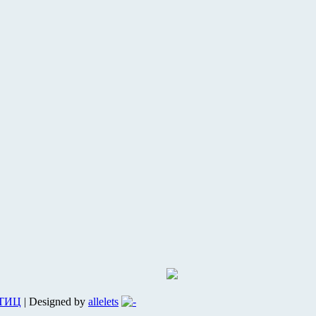
 ТИЦ
| Designed by
allelets