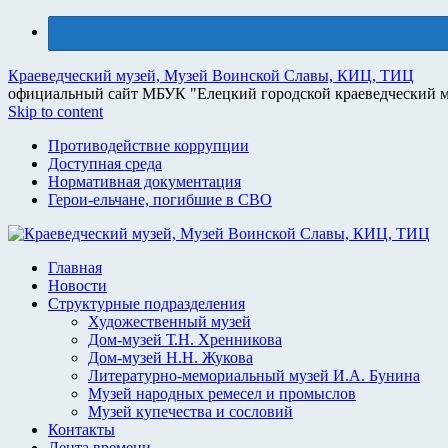
Краеведческий музей, Музей Воинской Славы, КИЦ, ТИЦ
официальный сайт МБУК "Елецкий городской краеведческий м
Skip to content
Противодействие коррупции
Доступная среда
Нормативная документация
Герои-ельчане, погибшие в СВО
Главная
Новости
Структурные подразделения
Художественный музей
Дом-музей Т.Н. Хренникова
Дом-музей Н.Н. Жукова
Литературно-мемориальный музей И.А. Бунина
Музей народных ремесел и промыслов
Музей купечества и сословий
Контакты
Лента времени