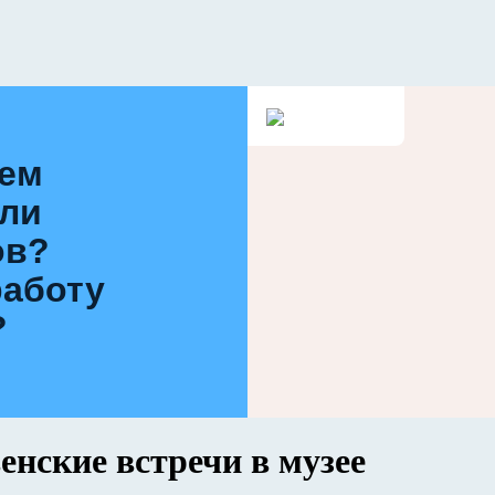
ием
или
ов?
работу
?
енские встречи в музее