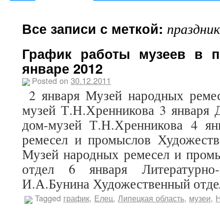
Все записи с меткой:
праздни
График работы музеев в п
январе 2012
Posted on
30.12.2011
2 января Музей народных реме
музей Т.Н.Хренникова 3 января 
дом-музей Т.Н.Хренникова 4 я
ремесел и промыслов Художеств
Музей народных ремесел и пром
отдел 6 января Литературно-
И.А.Бунина Художественный отд
Tagged
график
,
Елец
,
Липецкая область
,
музеи
,
Н