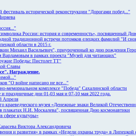
 фестиваль исторической реконструкции "Дорогами побед..."
Ширяева
ссия..."
 символика России: история и современность», посвященный Дн
ой традиционной встречи потомков елецких фамилий "И снова
пецкой области в 2015 г.
якин Михаил Васильевич", приуроченный ко дню рождения Геро
м Варламовым в рамках проекта "Музей для читающих"
ружие Победы: Пистолет ТТ"
кой Славы
се". Награждение.
имой..."
ов "О войне написано не все..."
йно-мемориальном комплексе "Победа" Сахалинской области
и праздничные дни 01-03 мая и 07-10 мая 2022 года.
8 Апреля
о краеведческого музея «Денежные знаки Великой Отечественно
в плакатах Н.И. Москалева", посвященная Дню космонавтики
 в сфере культуры»
Карасева Виктора Александровича
вения и развития» в рамках «Недели охраны труда» в Липецкой 