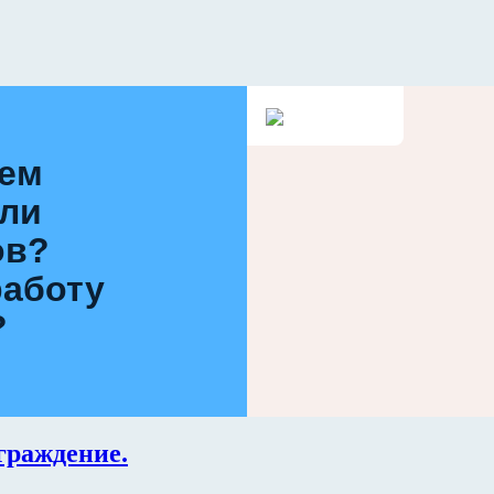
ием
или
ов?
работу
?
граждение.