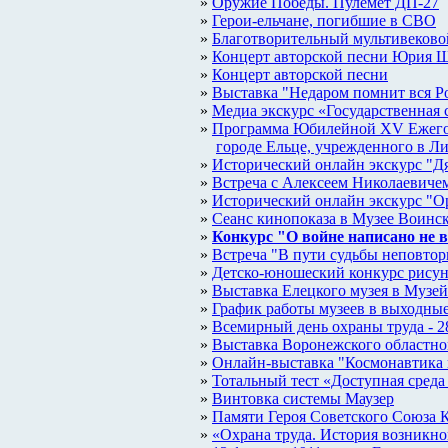
Оружие Победы. Пулемёт ДП-27
Герои-ельчане, погибшие в СВО
Благотворительный мультивековой
Концерт авторской песни Юрия 
Концерт авторской песни
Выставка "Недаром помнит вся Ро
Медиа экскурс «Государственная
Программа Юбилейной XV Ежегодн
городе Ельце, учрежденного в Ли
Исторический онлайн экскурс "Д
Встреча с Алексеем Николаевиче
Исторический онлайн экскурс "О
Сеанс кинопоказа в Музее Воинс
Конкурс "О войне написано не в
Встреча "В пути судьбы неповтор
Детско-юношеский конкурс рисунк
Выставка Елецкого музея в Музе
График работы музеев в выходные 
Всемирный день охраны труда - 2
Выставка Воронежского областног
Онлайн-выставка "Космонавтика 
Тотальный тест «Доступная среда
Винтовка системы Маузер
Памяти Героя Советского Союза 
«Охрана труда. История возникно