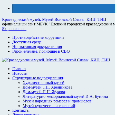
Краеведческий музей, Музей Воинской Славы, КИЦ, ТИЦ
официальный сайт МБУК "Елецкий городской краеведческий м
Skip to content
Противодействие коррупции
Доступная среда
Нормативная документация
Герои-ельчане, погибшие в СВО
Главная
Новости
Структурные подразделения
Художественный музей
Дом-музей Т.Н. Хренникова
Дом-музей Н.Н. Жукова
Литературно-мемориальный музей И.А. Бунина
Музей народных ремесел и промыслов
Музей купечества и сословий
Контакты
Лента времени