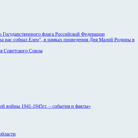
ю Государственного флага Российской Федерации
 нас собрал Елец", в рамках проведения Дня Малой Родины в
я Советского Союза
й войны 1941-1945гг. – события и факты»
области