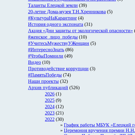
Таланты Елецкой земли
(39)
20-летие Дома-музея Т.Н.Хренникова
(5)
#КультураНаКарантине
(4)
История одного экспоната
(31)
Акция «Дни защиты от экологической опасности»
#женское_лицо_победы
(10)
#УчитесьМужествуУЖенщин
(5)
#ИнтересноЗнать
(86)
#ЧтобыПомнили
(49)
Видео
(10)
Противодействие коррупции
(3)
#ПамятьПобеды
(74)
Наши проекты
(32)
Архив публикаций
(526)
2026
(1)
2025
(9)
2024
(12)
2023
(21)
2022
(30)
График работы МБУК «Елецкий гор
Церемония вручения премии Н.Н