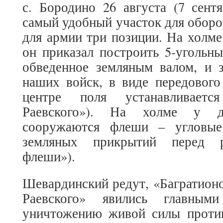
с. Бородино 26 августа (7 сент
самый удобный участок для оборо
для армии три позиции. На холм
он приказал построить 5-угольны
обведенное земляным валом, и з
наших войск, в виде передового
центре поля устанавливается
Раевского»). На холме у д
сооружаются флеши – угловые
земляных прикрытий перед р
флеши»).
Шевардинский редут, «Багратион
Раевского» явились главны
уничтожению живой силы проти