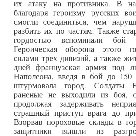
их атаку на противника. В на
благодаря героизму русских во
смогли соединиться, чем нару
разбить их по частям. Также ст
гордостью вспоминали бой з
Героическая оборона этого го
силами трех дивизий, а также жи
дней французская армия под л
Наполеона, введя в бой до 150 
штурмовала город. Солдаты Е
раненые не выходили из боя, о
продолжая задерживать непри
страшный приступ врага до при
Взорвав пороховые склады в гор
защитники вышли из разгро