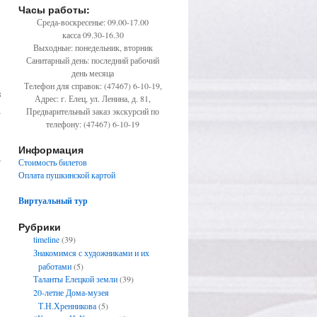
Часы работы:
Среда-воскресенье: 09.00-17.00
касса 09.30-16.30
Й
Выходные: понедельник, вторник
Санитарный день: последний рабочий
день месяца
Телефон для справок: (47467) 6-10-19,
з
Адрес: г. Елец, ул. Ленина, д. 81,
а
Предварительный заказ экскурсий по
телефону: (47467) 6-10-19
Информация
-
Стоимость билетов
и
Оплата пушкинской картой
Виртуальный тур
Рубрики
timeline
(39)
Знакомимся с художниками и их
работами
(5)
Таланты Елецкой земли
(39)
20-летие Дома-музея
Т.Н.Хренникова
(5)