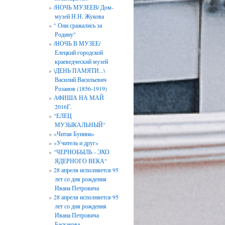
/НОЧЬ МУЗЕЕВ/ Дом-
музей Н.Н. Жукова
" Они сражались за
Родину"
/НОЧЬ В МУЗЕЕ/
Елецкий городской
краеведческий музей
\ДЕНЬ ПАМЯТИ...\
Василий Васильевич
Розанов (1856-1919)
АФИША НА МАЙ
2016Г.
"ЕЛЕЦ
МУЗЫКАЛЬНЫЙ"
«Читая Бунина»
«Учитель и друг»
"ЧЕРНОБЫЛЬ - ЭХО
ЯДЕРНОГО ВЕКА"
28 апреля исполняется 95
лет со дня рождения
Ивана Петровича
28 апреля исполняется 95
лет со дня рождения
Ивана Петровича
Баскакова