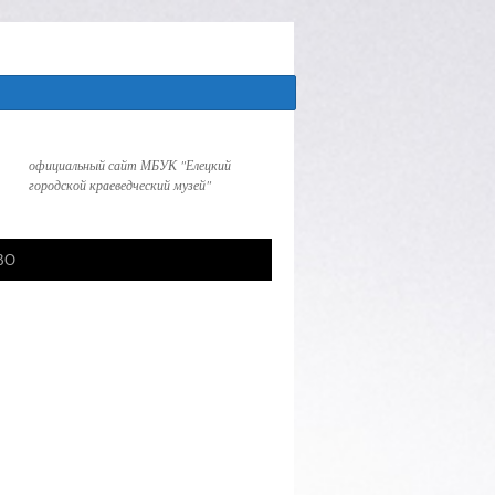
официальный сайт МБУК "Елецкий
городской краеведческий музей"
СВО