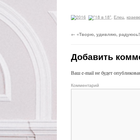
2016
"18 в 18"
,
Елец
,
краев
←
«Творю, удивляю, радуюсь!
Добавить комм
Ваш e-mail не будет опубликова
Комментарий