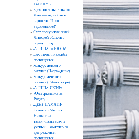
14.08.07г.).
Временная выставка ко
Дню семьи, любви и
верности "И это-
вдохновение!"
Слёт опекунских семей
Липецкой области в
городе Ельце
/АФИША на ИЮЛЬ/
Дню памяти и скорби
посвящается.
Конкурс детского
рисунка (Награждение)
Конкурс детского
рисунка (Работа жюри)
/АФИША ИЮНЬ/
«Они сражались за
Родину!».
/ДЕНЬ ПАМЯТИ/
Соловьев Михаил
Николаевич –
талантливый врач и
ученый. 130-летию со
дня рождения
посвящается.