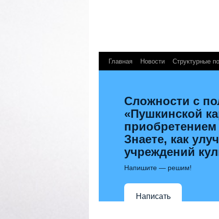
Главная
Новости
Структурные п
Сложности с п
«Пушкинской к
приобретением
Знаете, как улу
учреждений ку
Напишите — решим!
Написать