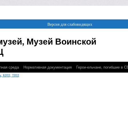
Версия для слабовидящих
музей, Музей Воинской
Ц
пная среда
Нормативная документация
Герои-ельчане, погибшие в 