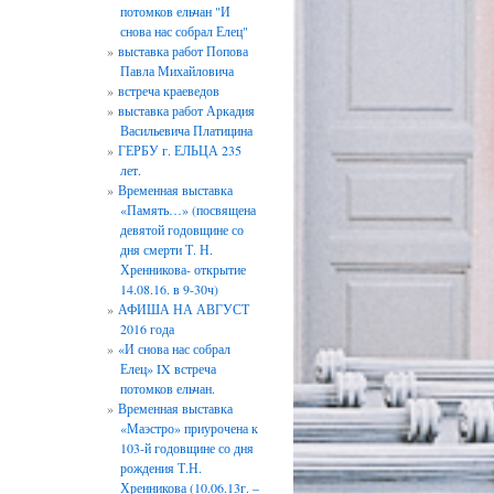
потомков ельчан "И
снова нас собрал Елец"
выставка работ Попова
Павла Михайловича
встреча краеведов
выставка работ Аркадия
Васильевича Платицина
ГЕРБУ г. ЕЛЬЦА 235
лет.
Временная выставка
«Память…» (посвящена
девятой годовщине со
дня смерти Т. Н.
Хренникова- открытие
14.08.16. в 9-30ч)
АФИША НА АВГУСТ
2016 года
«И снова нас собрал
Елец» IX встреча
потомков ельчан.
Временная выставка
«Маэстро» приурочена к
103-й годовщине со дня
рождения Т.Н.
Хренникова (10.06.13г. –