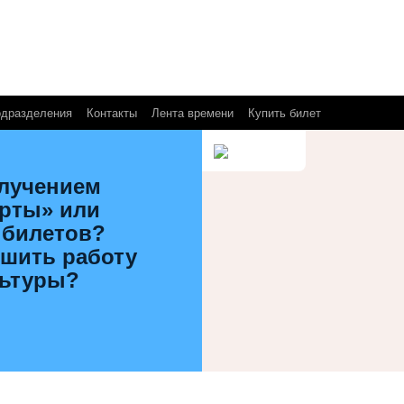
одразделения
Контакты
Лента времени
Купить билет
олучением
арты» или
 билетов?
чшить работу
льтуры?