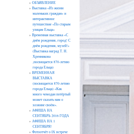
ОБЪЯВЛЕНИЕ
Выставка «Из жизни
маленьких граждан» и
интерактивное
путешествие «По старым
улицам Ельца»
*
Временная выставка «С
днём рождения, город! С
днём рождения, музей!»
(Выставка наград Т. Н.
*
Хренникова
,посвящается 870-летию
города Ельца)
ВРЕМЕННАЯ
ВЫСТАВКА
(посвящается 870-летию
города Ельца) «Как
много чемодан потёртый
может сказать нам о
хозяине своём».
АФИША НА
СЕНТЯБРЬ 2016 ГОДА
АФИША НА 1
СЕНТЯБРЯ!
Фотоотчёт о IX встрече