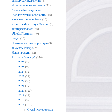
#КультураНаКарантине
(4)
История одного экспоната
(31)
Акция «Дни защиты от
экологической опасности»
(16)
#женское_лицо_победы
(10)
#УчитесьМужествуУЖенщин
(5)
→
#ИнтересноЗнать
(86)
#ЧтобыПомнили
(49)
Видео
(10)
Противодействие коррупции
(3)
#ПамятьПобеды
(74)
Наши проекты
(32)
Архив публикаций
(526)
2026
(1)
2025
(9)
2024
(12)
2023
(21)
2022
(30)
2021
(79)
2020
(125)
2019
(14)
2018
(3)
2016
(101)
Музей пчеловодства