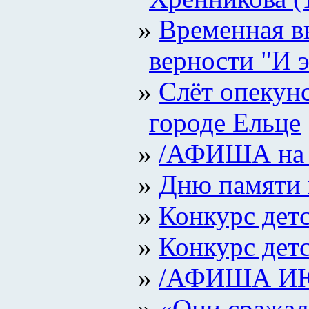
Временная в
верности "И 
Слёт опекун
городе Ельце
/АФИША на
Дню памяти 
Конкурс дет
Конкурс дет
/АФИША И
«Они сражали