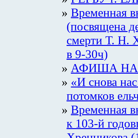
Временная в
(посвящена д
смерти Т. Н. 
в 9-30ч)
АФИША НА 
«И снова нас
потомков ельч
Временная в
к 103-й годо
Хренникова (10