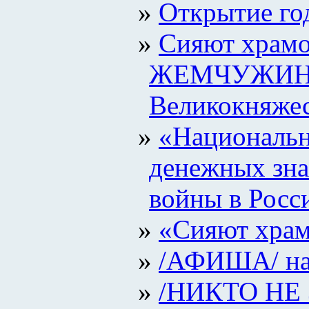
Открытие го
Сияют храм
ЖЕМЧУЖИНА 
Великокняжес
«Националь
денежных зна
войны в Росс
«Сияют храм
/АФИША/ на 
/НИКТО НЕ