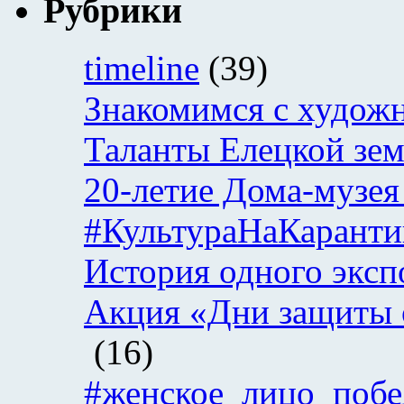
Рубрики
timeline
(39)
Знакомимся с худож
Таланты Елецкой зе
20-летие Дома-музея
#КультураНаКаранти
История одного эксп
Акция «Дни защиты 
(16)
#женское_лицо_поб