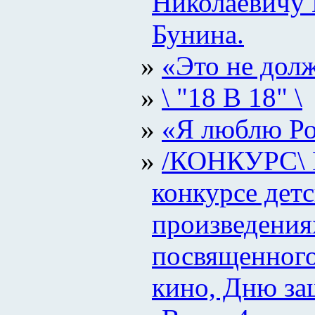
Николаевичу 
Бунина.
«Это не дол
\ "18 В 18" \
«Я люблю Р
/КОНКУРС\ 
конкурсе детс
произведения
посвященного
кино, Дню за