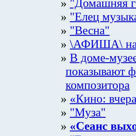
"Домашняя г
"Елец музык
"Весна"
\АФИША\ на
В доме-музе
показывают ф
композитора
«Кино: вчера
"Муза"
«Сеанс выхо