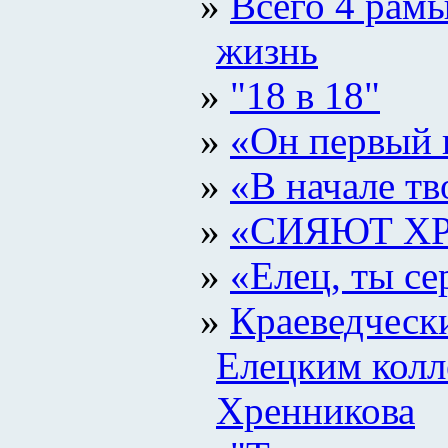
Всего 4 рамы
жизнь
"18 в 18"
«Он первый 
«В начале тв
«СИЯЮТ Х
«Елец, ты се
Краеведческ
Елецким колл
Хренникова