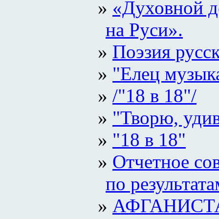
«Духовной д
на Руси».
Поэзия русс
"Елец музык
/"18 в 18"/
"Творю, уди
"18 в 18"
Отчетное со
по результата
АФГАНИСТА