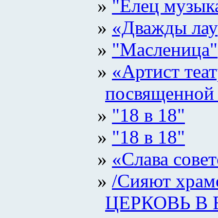
"Елец музык
«Дважды лау
"Масленица"
«Артист теа
посвященной 
"18 в 18"
"18 в 18"
«Слава сове
/Сияют хра
ЦЕРКОВЬ В 