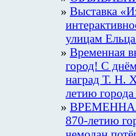
Выставка «И
интерактивно
улицам Ельца
Временная в
город! С днё
наград Т. Н. 
летию города
ВРЕМЕННАЯ
870-летию го
чемодан потё