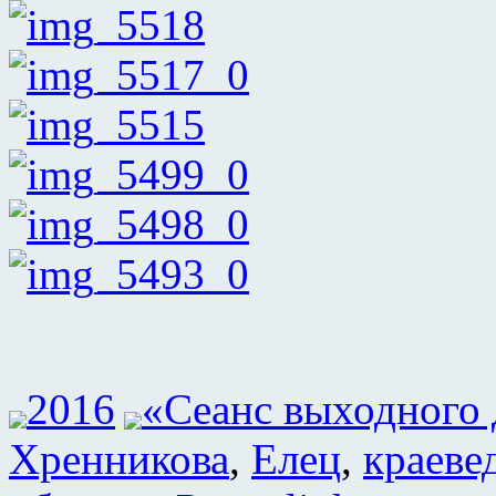
2016
«Сеанс выходного 
Хренникова
,
Елец
,
краеве