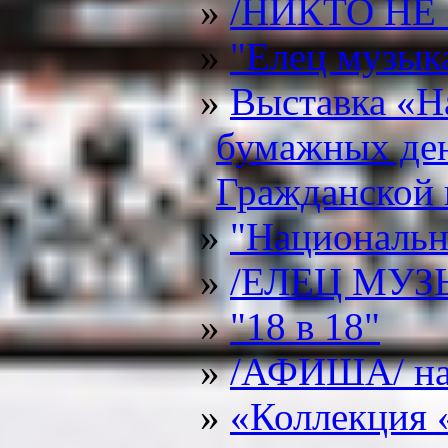
/НИКТО НЕ
"Елец музык
Выставка «Н
бумажных ден
Гражданской 
"Национальн
/ЕЛЕЦ МУ
"18 в 18"
/АФИША/ на 
«Коллекция 