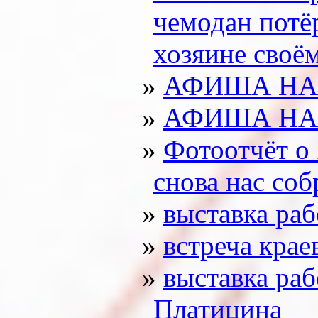
чемодан потё
хозяине своё
АФИША НА 
АФИША НА 
Фотоотчёт о 
снова нас соб
выставка ра
встреча крае
выставка ра
Платицина