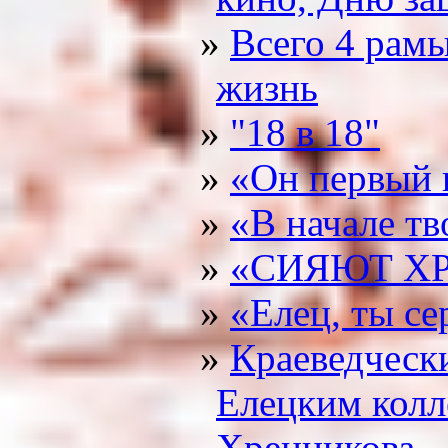
Всего 4 рамы
жизнь
"18 в 18"
«Он первый 
«В начале тв
«СИЯЮТ Х
«Елец, ты се
Краеведческ
Елецким колл
Хренникова