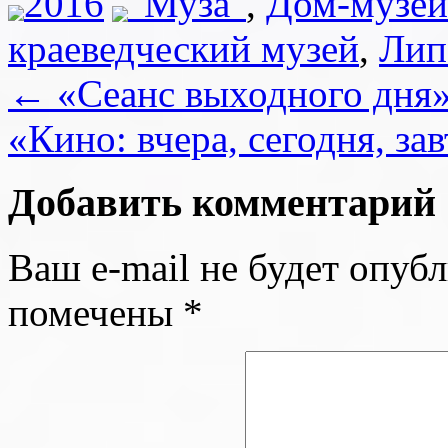
2016
"Муза"
,
Дом-музей
краеведческий музей
,
Лип
←
«Сеанс выходного дня
«Кино: вчера, сегодня, за
Добавить комментарий
Ваш e-mail не будет опубл
помечены
*