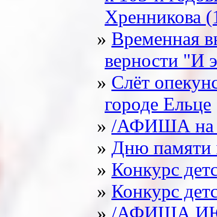
Хренникова (10
Временная в
верности "И 
Слёт опекун
городе Ельце
/АФИША на
Дню памяти 
Конкурс дет
Конкурс дет
/АФИША И