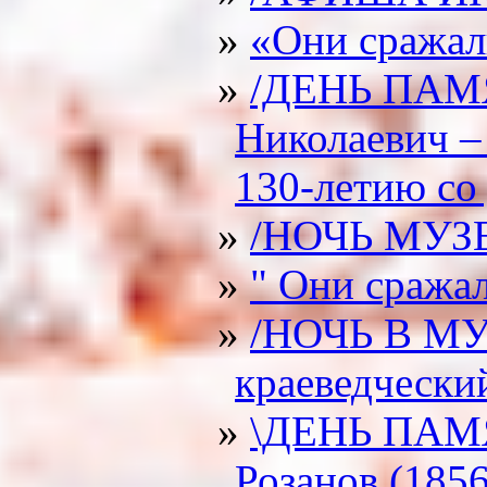
«Они сражали
/ДЕНЬ ПАМЯ
Николаевич –
130-летию со
/НОЧЬ МУЗЕ
" Они сражал
/НОЧЬ В МУЗ
краеведчески
\ДЕНЬ ПАМЯТ
Розанов (185