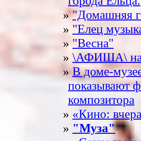
города Ельца.
"Домашняя г
"Елец музык
"Весна"
\АФИША\ на
В доме-музе
показывают ф
композитора
«Кино: вчера
"Муза"