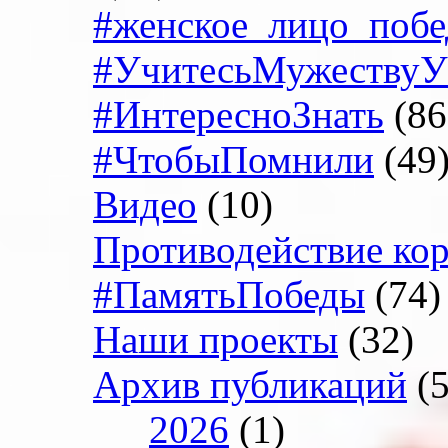
#женское_лицо_поб
#УчитесьМужеству
#ИнтересноЗнать
(86
#ЧтобыПомнили
(49
Видео
(10)
Противодействие ко
#ПамятьПобеды
(74)
Наши проекты
(32)
Архив публикаций
(5
2026
(1)