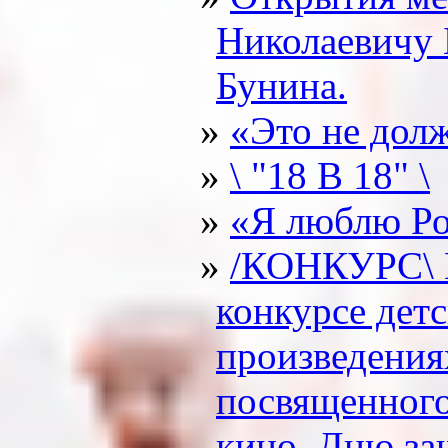
Николаевичу 
Бунина.
«Это не дол
\ "18 В 18" \
«Я люблю Р
/КОНКУРС\ 
конкурсе детс
произведения
посвященного
кино, Дню за