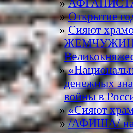
АФГАНИСТА
Открытие го
Сияют храм
ЖЕМЧУЖИНА 
Великокняжес
«Националь
денежных зна
войны в Росс
«Сияют храм
/АФИША/ на 