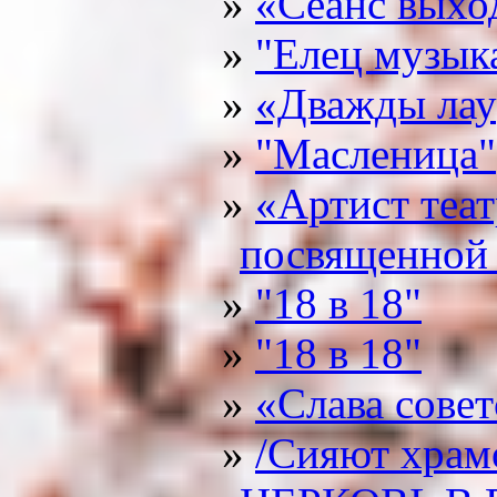
«Сеанс выхо
"Елец музык
«Дважды лау
"Масленица"
«Артист теа
посвященной 
"18 в 18"
"18 в 18"
«Слава сове
/Сияют хра