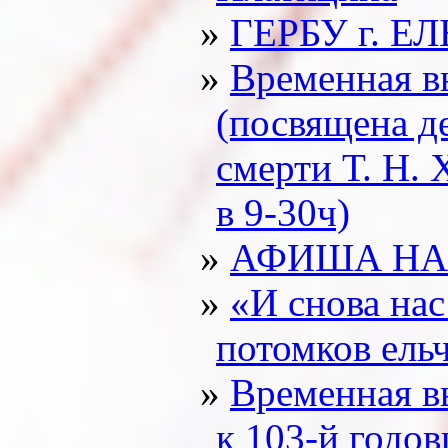
ГЕРБУ г. ЕЛ
Временная в
(посвящена д
смерти Т. Н. 
в 9-30ч)
АФИША НА 
«И снова нас
потомков ельч
Временная в
к 103-й годо