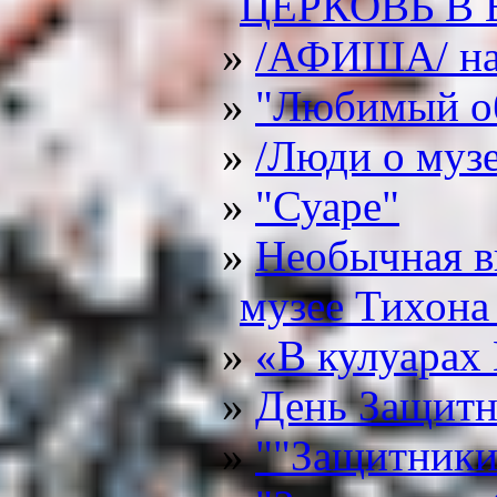
ЦЕРКОВЬ В 
/АФИША/ на
"Любимый о
/Люди о музее
"Суаре"
Необычная в
музее Тихона
«В кулуарах
День Защитн
""Защитники