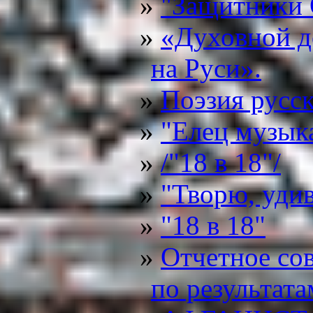
"Защитники 
«Духовной д
на Руси».
Поэзия русс
"Елец музык
/"18 в 18"/
"Творю, уди
"18 в 18"
Отчетное со
по результата