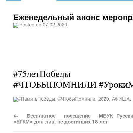
Еженедельный анонс меропр
Posted on
07.02.2020
#75летПобеды #Год
#ЧТОБЫПОМНИЛИ #УрокиМ
#ПамятьПобеды
,
#ЧтобыПомнили
,
2020
,
АФИША
,
←
Бесплатное посещение МБУК
Русски
«ЕГКМ» для лиц, не достигших 18 лет