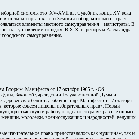
 выборной системы это XV-XVII вв. Судебник конца XV века
тавительный орган власти Земский собор, который сыграет
появляться элементы местного самоуправления – магистраты. В
твовать в управлении городом. В XIX в. реформы Александра
 городского самоуправления.
ем Вторым Манифеста от 17 октября 1905 г. «Об
й Думы, Закон об учреждении Государственной Думы и
деревенская беднота, рабочие и др. Манифест от 17 октября
ия, которые совсем лишены избирательных прав». Новый
скую, крестьянскую и рабочую, однако сохранял разные нормы
ах женщин, молодёжи, военнослужащих и народностей, ведущих
вые избирательное право предоставлялось как мужчинам, так и
а ряд уголовных преступлений, дезертиры, а также члены