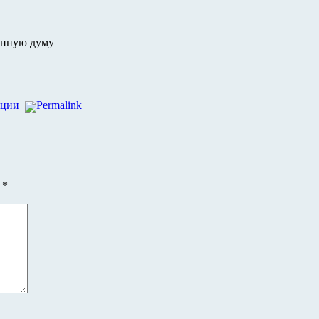
енную думу
пции
Permalink
ы
*