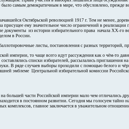
е было самым демократичным в мире, что обусловлено, прежде вс
начавшейся Октябрьской революцией 1917 г. Тем не менее, дор
на присущее ему значительное число ограничений в реализации
ые документы из истории избирательного права начала XX-го в
целом в России.
аллотировочные листы, постановления с разных территорий, пре
йской империи, то чаще всего идут рассуждения как о чём-то д
я, составлялись списки избирателей, рассылались приглашения н
 руки. В ряде случаев выборы проходили с помощью белого и ч
няшней эмблеме Центральной избирательной комиссии Российско
а большей части Российской империи мало чем отличались друг
аходится в постоянном развитии. Сегодня мы голосуем тайно на
ых комплексов, главное заключается в уважительном отношении 