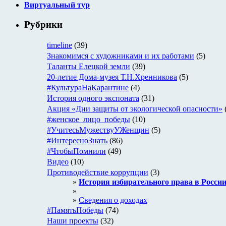
Виртуальный тур
Рубрики
timeline
(39)
Знакомимся с художниками и их работами
(5)
Таланты Елецкой земли
(39)
20-летие Дома-музея Т.Н.Хренникова
(5)
#КультураНаКарантине
(4)
История одного экспоната
(31)
Акция «Дни защиты от экологической опасности»
#женское_лицо_победы
(10)
#УчитесьМужествуУЖенщин
(5)
#ИнтересноЗнать
(86)
#ЧтобыПомнили
(49)
Видео
(10)
Противодействие коррупции
(3)
История избирательного права в Росси
Сведения о доходах
#ПамятьПобеды
(74)
Наши проекты
(32)