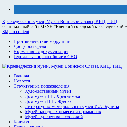
Краеведческий музей, Музей Воинской Славы, КИЦ, ТИЦ
официальный сайт МБУК "Елецкий городской краеведческий м
Skip to content
Противодействие коррупции
Доступная среда
Нормативная документация
Герои-ельчане, погибшие в СВО
Главная
Новости
Структурные подразделения
Художественный музей
Дом-музей Т.Н. Хренникова
Дом-музей Н.Н. Жукова
Литературно-мемориальный музей И.А. Бунина
Музей народных ремесел и промыслов
Музей купечества и сословий
Контакты
Лента времени