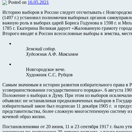
Posted on
16.05.2021
Историю выборов в России следует отсчитывать с Новгородск
(1497 г.) установил полномочия выборных органов самоуправл
важную роль в выборах царей Бориса Годунова в 1598 г. и Мих
1785 г. Екатерина Великая дарует «Жалованную грамоту города
Второго вводят в России всесословные выборы в земства, мес
Земский собор.
Художник А.Ф. Максимов
Новгородское вече.
Художник С.С. Рубцов
Самым значимым в истории развития избирательного права в Р
усовершенствовании государственного порядка». 6 августа 19
Положение о выборах в Думу. При этом из выборов исключалис
объявлял: не останавливая предназначенных выборов в Госуда
избирательный закон был подписан 11 декабря 1905 г. и преду
представительства, более сложную многостепенную систему и
кочевой образ жизни.
Постановлениями от 20 июня, 11 и 23 сентября 1917 г. было у
женщинам по достижении 20-летнего возраста, а также военно