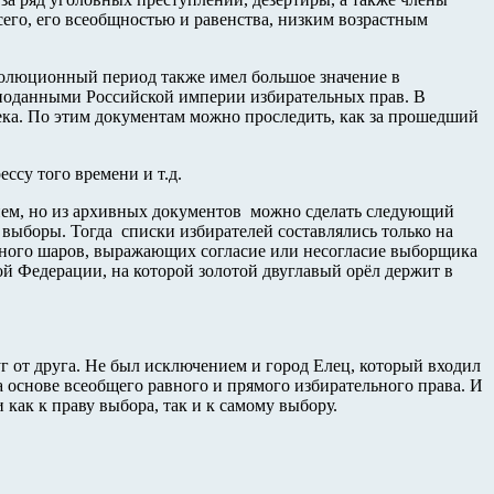
его, его всеобщностью и равенства, низким возрастным
еволюционный период также имел большое значение в
 поданными Российской империи избирательных прав. В
ека. По этим документам можно проследить, как за прошедший
ссу того времени и т.д.
авнем, но из архивных документов можно сделать следующий
а выборы. Тогда списки избирателей составлялись только на
ёрного шаров, выражающих согласие или несогласие выборщика
й Федерации, на которой золотой двуглавый орёл держит в
 от друга. Не был исключением и город Елец, который входил
 основе всеобщего равного и прямого избирательного права. И
как к праву выбора, так и к самому выбору.