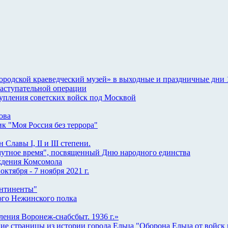
одской краеведческий музей» в выходные и праздничные дни 1-
 наступательной операции
ступления советских войск под Москвой
ова
к "Моя Россия без террора"
Славы I, II и III степени.
мутное время", посвященный Дню народного единства
ждения Комсомола
тября - 7 ноября 2021 г.
онтиненты"
ого Нежинского полка
ения Воронеж-снабсбыт. 1936 г.»
ие страницы из истории города Ельца "Оборона Ельца от войск г