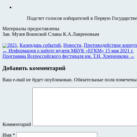
Подсчет голосов избирателей в Первую Государств
Материалы предоставлены
Зав. Музея Воинской Славы К.А.Лавреновым
2021
,
Календарь событий
,
Новости
,
Противодействие корру
←
Информация о работе музеев МБУК «ЕГКМ» 15 мая 2021 г.
Программа Всероссийского фестиваля им. Т.Н. Хренникова
→
Добавить комментарий
Ваш e-mail не будет опубликован.
Обязательные поля помечен
Комментарий
Имя
*