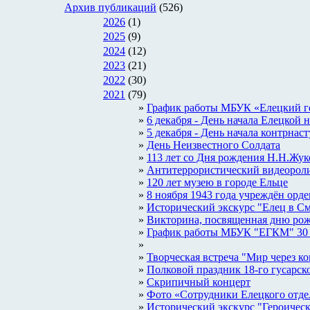
Архив публикаций
(526)
2026
(1)
2025
(9)
2024
(12)
2023
(21)
2022
(30)
2021
(79)
График работы МБУК «Елецкий гор
6 декабря - День начала Елецкой
5 декабря - День начала контрна
День Неизвестного Солдата
113 лет со Дня рождения Н.Н.Жук
Антитеррористический видеороли
120 лет музею в городе Ельце
8 ноября 1943 года учреждён орден 
Исторический экскурс "Елец в С
Викторина, посвященная дню ро
График работы МБУК "ЕГКМ" 30 ок
Творческая встреча "Мир через к
Полковой праздник 18-го гусарск
Скрипичный концерт
Фото «Сотрудники Елецкого отдел
Исторический экскурс "Героическ