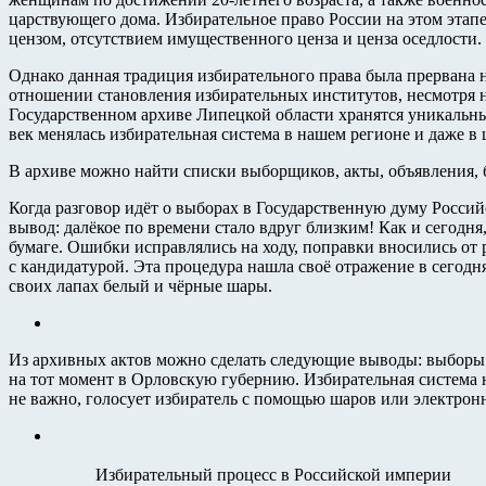
царствующего дома. Избирательное право России на этом этап
цензом, отсутствием имущественного ценза и ценза оседлости.
Однако данная традиция избирательного права была прервана 
отношении становления избирательных институтов, несмотря 
Государственном архиве Липецкой области хранятся уникальн
век менялась избирательная система в нашем регионе и даже в 
В архиве можно найти списки выборщиков, акты, объявления, б
Когда разговор идёт о выборах в Государственную думу Росси
вывод: далёкое по времени стало вдруг близким! Как и сегодн
бумаге. Ошибки исправлялись на ходу, поправки вносились от
с кандидатурой. Эта процедура нашла своё отражение в сегод
своих лапах белый и чёрные шары.
Из архивных актов можно сделать следующие выводы: выборы н
на тот момент в Орловскую губернию. Избирательная система н
не важно, голосует избиратель с помощью шаров или электронн
Избирательный процесс в Российской империи