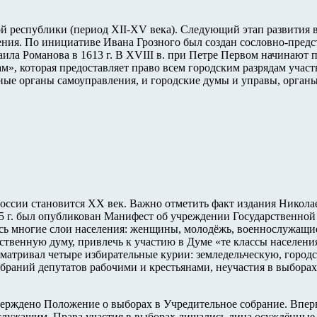
ой республики (период XII-XV века). Следующий этап развития
ения. По инициативе Ивана Грозного был создан сословно-предс
аила Романова в 1613 г. В XVIII в. при Петре Первом начинают 
м», которая предоставляет право всем городским разрядам учас
тные органы самоуправления, и городские думы и управы, органы
оссии становится XX век. Важно отметить факт издания Никола
05 г. был опубликован Манифест об учреждении Государственно
ь многие слои населения: женщины, молодёжь, военнослужащие, 
рственную думу, привлечь к участию в Думе «те классы населен
сматривал четыре избирательные курии: земледельческую, город
збраний депутатов рабочими и крестьянами, неучастия в выбор
тверждено Положение о выборах в Учредительное собрание. Впер
служащим. Права участия в выборах лишались лица осуждённые з