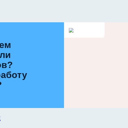
ием
или
ов?
работу
?
и