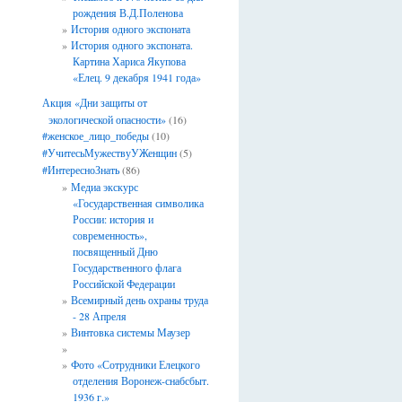
рождения В.Д.Поленова
История одного экспоната
История одного экспоната.
Картина Хариса Якупова
«Елец. 9 декабря 1941 года»
Акция «Дни защиты от
экологической опасности»
(16)
#женское_лицо_победы
(10)
#УчитесьМужествуУЖенщин
(5)
#ИнтересноЗнать
(86)
Медиа экскурс
«Государственная символика
России: история и
современность»,
посвященный Дню
Государственного флага
Российской Федерации
Всемирный день охраны труда
- 28 Апреля
Винтовка системы Маузер
Фото «Сотрудники Елецкого
отделения Воронеж-снабсбыт.
1936 г.»