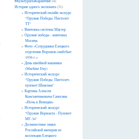
а
#КультураНаКарантине
(4)
История одного экспоната
(31)
Исторический онлайн экскурс
"Оружие Победы: Пистолет
,
ТТ"
в
Винтовка системы Маузер
Оружие победы - винтовка
.
Мосина.
о
Фото «Сотрудники Елецкого
отделения Воронеж-снабсбыт.
1936 г.»
День швейной машинки
(Machine Day)
Исторический экскурс
"Оружие Победы. Пистолет-
пулемет Шпагина"
Картина Алексея
Константиновича Сапегина
«Ночь в Венеции»
Исторический экскурс
"Оружие Вермахта - Пулемет
з
МГ-34"
→
Должностные знаки
Российской империи из
коллекции Елецкого