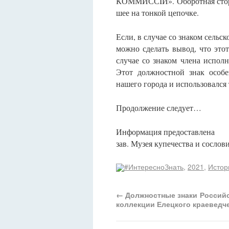
КОММИССIИ». Оборотная сторо
шее на тонкой цепочке.
Если, в случае со знаком сельс
можно сделать вывод, что этот
случае со знаком члена испол
Этот должностной знак особе
нашего города и использовался 
Продолжение следует…
Информация предоставлена
зав. Музея купечества и сосло
#ИнтересноЗнать
,
2021
,
Истор
←
Должностные знаки Российс
коллекции Елецкого краеведч