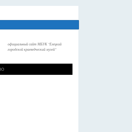
официальный сайт МБУК "Елецкий
городской краеведческий музей"
СВО