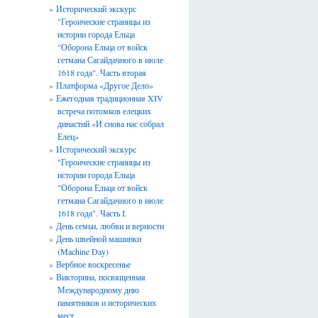
Исторический экскурс
"Героические страницы из
истории города Ельца
"Оборона Ельца от войск
гетмана Сагайдачного в июле
1618 года". Часть вторая
Платформа «Другое Дело»
Ежегодная традиционная XIV
встреча потомков елецких
династий «И снова нас собрал
Елец»
Исторический экскурс
"Героические страницы из
истории города Ельца
"Оборона Ельца от войск
гетмана Сагайдачного в июле
1618 года". Часть I.
День семьи, любви и верности
День швейной машинки
(Machine Day)
Вербное воскресенье
Викторина, посвященная
Международному дню
памятников и исторических
мест