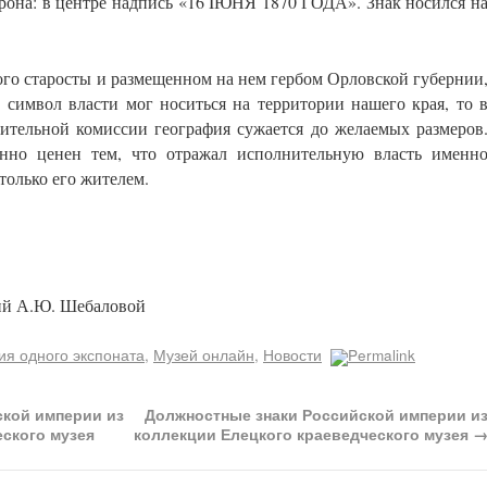
на: в центре надпись «16 IЮНЯ 1870 ГОДА». Знак носился н
кого старосты и размещенном на нем гербом Орловской губернии
 символ власти мог носиться на территории нашего края, то 
нительной комиссии география сужается до желаемых размеров
нно ценен тем, что отражал исполнительную власть именн
только его жителем.
вий А.Ю. Шебаловой
ия одного экспоната
,
Музей онлайн
,
Новости
Permalink
кой империи из
Должностные знаки Российской империи и
еского музея
коллекции Елецкого краеведческого музея