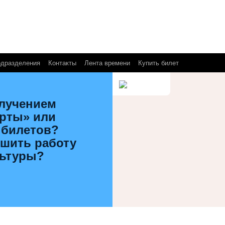
одразделения
Контакты
Лента времени
Купить билет
олучением
арты» или
 билетов?
чшить работу
льтуры?