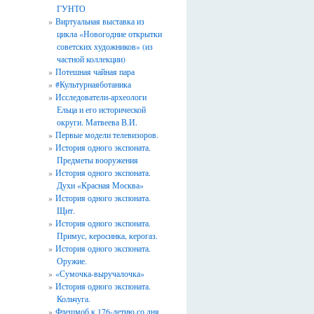
ГУНТО
*
Виртуальная выставка из
цикла «Новогодние открытки
советских художников» (из
частной коллекции)
Потешная чайная пара
#Культурнаяботаника
Исследователи-археологи
Ельца и его исторической
округи. Матвеева В.И.
Первые модели телевизоров.
История одного экспоната.
Предметы вооружения
История одного экспоната.
Духи «Красная Москва»
История одного экспоната.
Щит.
История одного экспоната.
Примус, керосинка, керогаз.
История одного экспоната.
Оружие.
«Сумочка-выручалочка»
История одного экспоната.
Кольчуга.
Флешмоб к 176-летию со дня