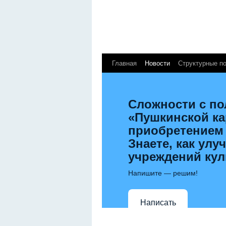
Главная
Новости
Структурные п
Сложности с п
«Пушкинской к
приобретением
Знаете, как улу
учреждений ку
Напишите — решим!
Написать