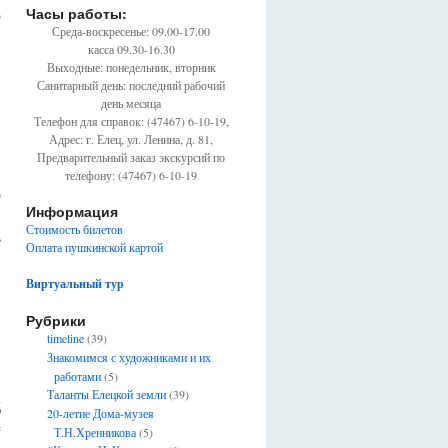
о
Часы работы:
Среда-воскресенье: 09.00-17.00
касса 09.30-16.30
Выходные: понедельник, вторник
Санитарный день: последний рабочий
день месяца
Телефон для справок: (47467) 6-10-19,
Адрес: г. Елец, ул. Ленина, д. 81,
Предварительный заказ экскурсий по
телефону: (47467) 6-10-19
о
Информация
,
Стоимость билетов
е
Оплата пушкинской картой
Виртуальный тур
Рубрики
timeline
(39)
Знакомимся с художниками и их
работами
(5)
Таланты Елецкой земли
(39)
д
20-летие Дома-музея
=
Т.Н.Хренникова
(5)