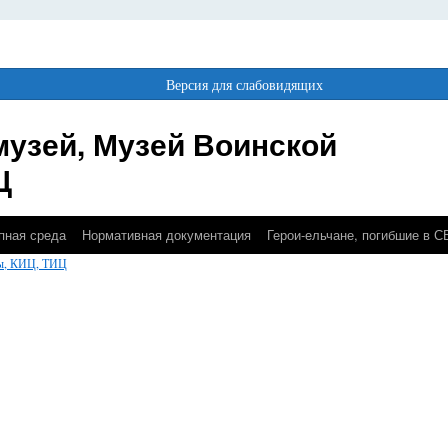
Версия для слабовидящих
музей, Музей Воинской
Ц
пная среда
Нормативная документация
Герои-ельчане, погибшие в 