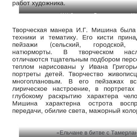
работ художника.
М.Н. Сапрыкина «Портрет художника Ми
Творческая манера И.Г. Мишина была
техники и тематику. Его кисти прина
пейзажи (сельский, городской, и
натюрморты. В творческом насл
отличаются тщательным подбором перс
теплом нарисованы у Ивана Григор
портреты детей. Творчество живопис
многоплановым. В его пейзажах все
лирическое настроение, в портрета
глубокому раскрытию характера чел
Мишина характерна острота воспр
передачи, обилие света, мажорный коло
«Ельчане в битве с Тамерла